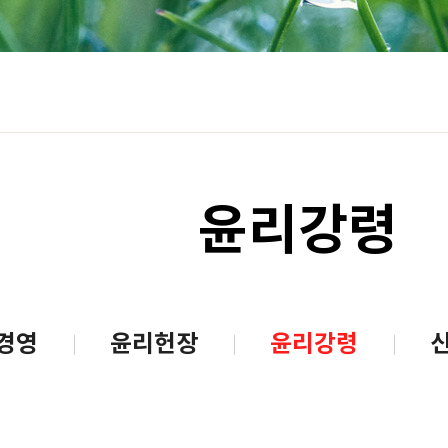
윤리강령
경영
윤리헌장
윤리강령